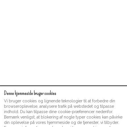
Denne hjemmeside bruger cookies
Servicevilkår
Moonshine Guest Video Gallery
Vi bruger cookies og lignende teknologier til at forbedre din
Fortrolighedspolitik
browseroplevelse, analysere trafik på webstedet og tilpasse
indhold. Du kan tilpasse dine cookie-præferencer nedenfor.
Moonshine Inn souvenier- og gavebutik
Bemærk venligst, at blokering af nogle typer cookies kan påvirke
din oplevelse på vores hjemmeside og de tjenester, vi tilbyder.