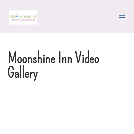
Home
All properties
▾
Moonshine Inn Video
Området
Komme rundt
Gallery
Concierge
Anmeldelser
Contact us