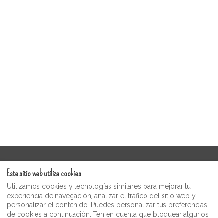
Términos de servicio
Este sitio web utiliza cookies
Galería de videos de invitados de Moonshine
Utilizamos cookies y tecnologías similares para mejorar tu
política de privacidad
experiencia de navegación, analizar el tráfico del sitio web y
personalizar el contenido. Puedes personalizar tus preferencias
Tienda de regalos y souvenirs de Moonshine Inn
de cookies a continuación. Ten en cuenta que bloquear algunos