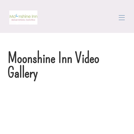
Inicio
Propiedades
▾
Moonshine Inn Video
La zona
Moverse
Gallery
Conserje
Reseñas
Contáctenos