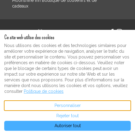
Moonshine Inn Boutique de souvenirs et de
cadeaux
Français
+12023213867
Ce site web utilise des cookies
Facebook
Instagram
Nous utilisons des cookies et des technologies similaires pour
E-mail
:
©
2026
Moonshine Inn
Tous
améliorer votre expérience de navigation, analyser le trafic du
martinivarela@me.com
droits réservés
- Powered
site et personnaliser le contenu. Vous pouvez personnaliser vos
by
Lodgify
préférences en matière de cookies ci-dessous. Veuillez noter
que le blocage de certains types de cookies peut avoir un
impact sur votre expérience sur notre site Web et sur les
services que nous proposons. Pour plus d'informations sur la
manière dont nous utilisons les cookies et vos options, veuillez
consulter
Politique de cookies
Personnaliser
Rejeter tout
Autoriser tout