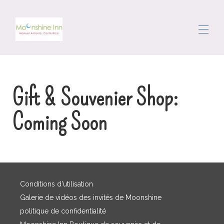
Accueil
Toutes les propriétés
▾
Gift & Souvenier Shop:
La zone
Se déplacer
Coming Soon
La conciergerie
Commentaires
Contactez-nous
Conditions d'utilisation
Galerie de vidéos des invités de Moonshine
politique de confidentialité