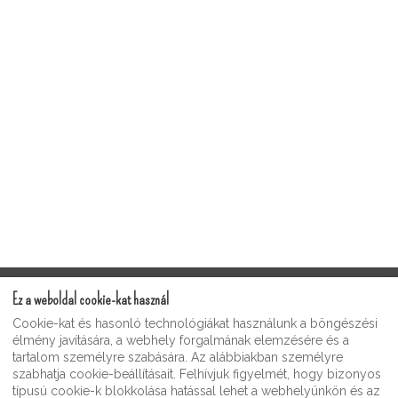
Ez a weboldal cookie-kat használ
Szolgáltatás feltételei
Cookie-kat és hasonló technológiákat használunk a böngészési
Moonshine Guest Video Gallery
élmény javítására, a webhely forgalmának elemzésére és a
Adatvédelmi irányelvek
tartalom személyre szabására. Az alábbiakban személyre
szabhatja cookie-beállításait. Felhívjuk figyelmét, hogy bizonyos
Moonshine Inn Souvenier & Gift Shop
típusú cookie-k blokkolása hatással lehet a webhelyünkön és az