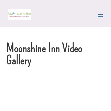
itthon
Foglaljon nyaralókat
▾
Moonshine Inn Video
A terület
Közlekedés
Gallery
Portás
Vélemények
Lépjen kapcsolatba velünk