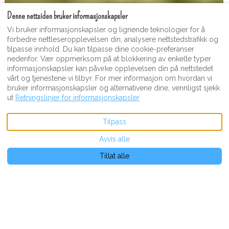
Denne nettsiden bruker informasjonskapsler
Vi bruker informasjonskapsler og lignende teknologier for å
forbedre nettleseropplevelsen din, analysere nettstedstrafikk og
tilpasse innhold. Du kan tilpasse dine cookie-preferanser
nedenfor. Vær oppmerksom på at blokkering av enkelte typer
informasjonskapsler kan påvirke opplevelsen din på nettstedet
vårt og tjenestene vi tilbyr. For mer informasjon om hvordan vi
bruker informasjonskapsler og alternativene dine, vennligst sjekk
ut
Retningslinjer for informasjonskapsler
VIS FLERE BILDER
Tilpass
Avvis alle
Beskrivelse
Bilder
Fasiliteter
Sted
Satser
Tilgjengelighet
Vu
€NaN
fra
per natt
Bestill nå
Tillat alle
Villa
Moonshine Inn - Entire