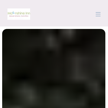
Hjem
Alle eiendommer
▾
Området
Komme seg rundt
Concierge
Anmeldelser
Kontakt oss