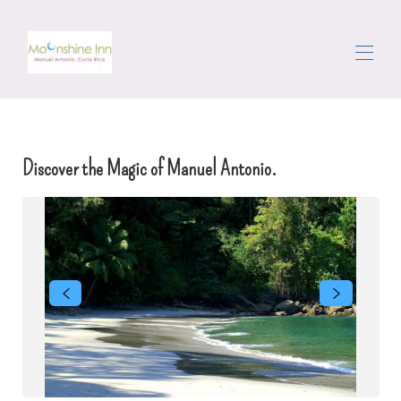
Domov
Rezervujte si dovolenkové prenájmy
▾
Discover the Magic of Manuel Antonio.
Oblasť
Getting Around
Concierge
Recenzie
Kontaktuj nás