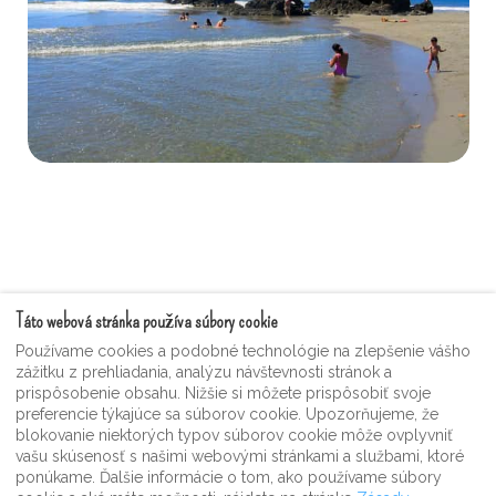
Táto webová stránka používa súbory cookie
Podmienky služby
Používame cookies a podobné technológie na zlepšenie vášho
zážitku z prehliadania, analýzu návštevnosti stránok a
Hosťovská videogaléria Moonshine
prispôsobenie obsahu. Nižšie si môžete prispôsobiť svoje
Zásady ochrany osobných údajov
preferencie týkajúce sa súborov cookie. Upozorňujeme, že
blokovanie niektorých typov súborov cookie môže ovplyvniť
Moonshine Inn Suvenier & Darčekový obchod
vašu skúsenosť s našimi webovými stránkami a službami, ktoré
ponúkame. Ďalšie informácie o tom, ako používame súbory