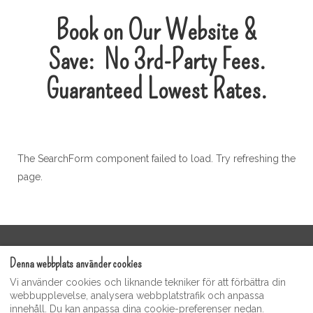
Book on Our Website &
Save:
No
3rd-Party
Fees.
Guaranteed Lowest Rates.
The SearchForm component failed to load. Try refreshing the
page.
Användarvillkor
Denna webbplats använder cookies
Moonshine Guest Video Gallery
Vi använder cookies och liknande tekniker för att förbättra din
Integritetspolicy
webbupplevelse, analysera webbplatstrafik och anpassa
innehåll. Du kan anpassa dina cookie-preferenser nedan.
Moonshine Inn Souvenier & Gift Shop