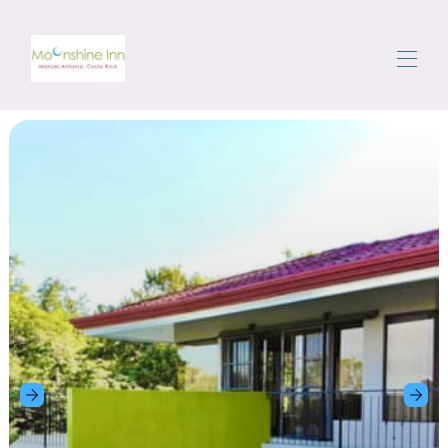
Start
Samtliga fastigheter
▾
Området
Ta sig runt
Concierge
Recensioner
Kontakta oss