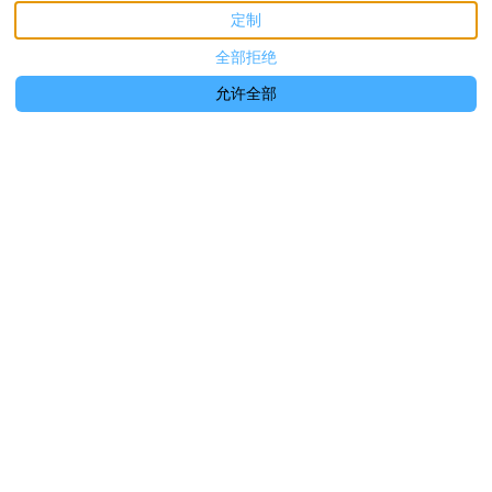
定制
全部拒绝
描述
图片
设施
地点
费率
可用性
评论
€NaN
从
/晚
立即预订
允许全部
别墅
Moonshine Inn - 1 BR
Studio Loft with Ocean &
Jungle Views
4位客人
1 卧室
3 床数
1 浴室