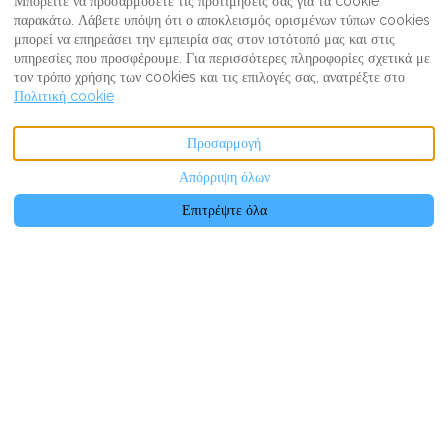
Μπορείτε να προσαρμόσετε τις προτιμήσεις σας για τα cookie
παρακάτω. Λάβετε υπόψη ότι ο αποκλεισμός ορισμένων τύπων cookies
μπορεί να επηρεάσει την εμπειρία σας στον ιστότοπό μας και στις
υπηρεσίες που προσφέρουμε. Για περισσότερες πληροφορίες σχετικά με
τον τρόπο χρήσης των cookies και τις επιλογές σας, ανατρέξτε στο
Πολιτική cookie
ΠΡΟΒΟΛΉ ΠΕΡΙΣΣΌΤΕΡΩΝ ΕΙΚΌΝΩΝ
Προσαρμογή
Απόρριψη όλων
Περιγραφή
Εικόνες
Παροχές
Τοποθεσία
Τιμές
Διαθεσιμότητα
Κριτ
€NaN
από
ανά νύχτα
Κράτηση Τώρα
Επιτρέψτε όλα
Βίλα
Moonshine Inn — Pool
Level Suite