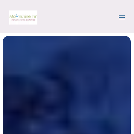
Σπίτι
Όλα τα ακίνητα
▾
Η περιοχή
Τριγυρίζω
Θυρωρός
Κριτικές
Επικοινωνήστε μαζί μας