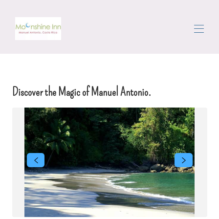
Σπίτι
Όλα τα ακίνητα
▾
Discover the Magic of Manuel Antonio.
Η περιοχή
Τριγυρίζω
Θυρωρός
Κριτικές
Επικοινωνήστε μαζί μας