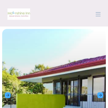
Dom
Sve nekretnine
▾
Područje
Kretanje
Vratar
Recenzije
Kontaktirajte nas