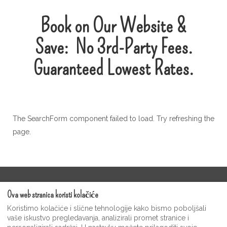
Book on Our Website &
Save:
No
3rd-Party
Fees.
Guaranteed Lowest Rates.
The SearchForm component failed to load. Try refreshing the
page.
Uvjeti pružanja usluge
Ova web stranica koristi kolačiće
Moonshine Guest Video Gallery
Koristimo kolačiće i slične tehnologije kako bismo poboljšali
Politika privatnosti
vaše iskustvo pregledavanja, analizirali promet stranice i