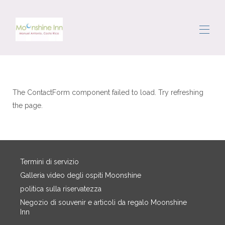
Home
Tutte le proprietà
▾
The ContactForm component failed to load. Try refreshing
L'area
the page.
Muoversi
Concierge
Recensioni
Contattaci
Termini di servizio
Galleria video degli ospiti Moonshine
politica sulla riservatezza
Negozio di souvenir e articoli da regalo Moonshine
Inn