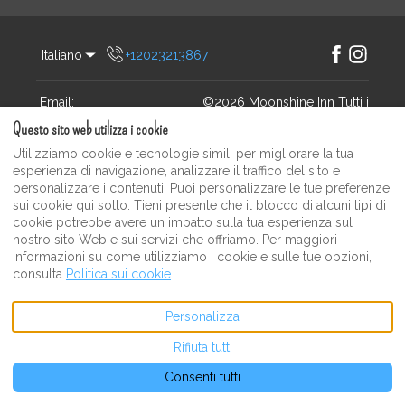
Italiano
+12023213867
Facebook
Instagram
Email
:
©
2026
Moonshine Inn
Tutti i
martinivarela@me.com
diritti riservati
- Offerto da
Questo sito web utilizza i cookie
Lodgify
Utilizziamo cookie e tecnologie simili per migliorare la tua
esperienza di navigazione, analizzare il traffico del sito e
personalizzare i contenuti. Puoi personalizzare le tue preferenze
sui cookie qui sotto. Tieni presente che il blocco di alcuni tipi di
cookie potrebbe avere un impatto sulla tua esperienza sul
nostro sito Web e sui servizi che offriamo. Per maggiori
informazioni su come utilizziamo i cookie e sulle tue opzioni,
consulta
Politica sui cookie
Personalizza
Rifiuta tutti
Consenti tutti