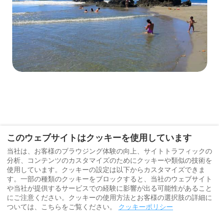
このウェブサイトはクッキーを使用しています
当社は、お客様のブラウジング体験の向上、サイトトラフィックの
利用規約
Moonshine ゲスト ビデオ ギャラリー
分析、コンテンツのカスタマイズのためにクッキーや類似の技術を
プライバシーポリシー
使用しています。クッキーの設定は以下からカスタマイズできま
す。一部の種類のクッキーをブロックすると、当社のウェブサイト
ムーンシャイン イン スーベニエ & ギフト ショップ
や当社が提供するサービスでの経験に影響が出る可能性があること
にご注意ください。クッキーの使用方法とお客様の選択肢の詳細に
ついては、こちらをご覧ください。
クッキーポリシー