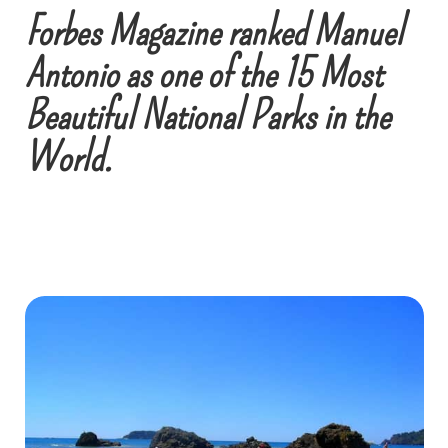
Forbes Magazine ranked Manuel
Antonio as one of the 15 Most
Beautiful National Parks in the
World.