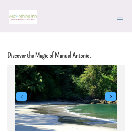
ホーム
すべてのプロパティ
▾
Discover the Magic of Manuel Antonio.
エリア
歩き回っている
コンシェルジュ
レビュー
お問い合わせは