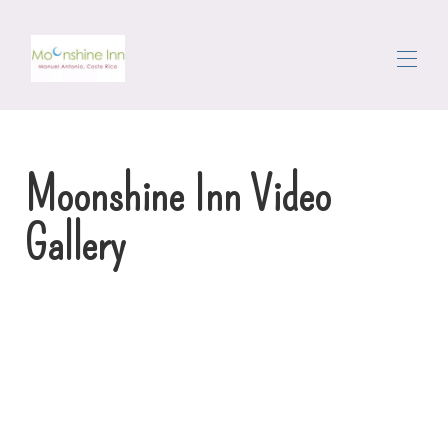
Home
All properties
▾
Moonshine Inn Video
Plotas
Važiavimas aplinkui
Gallery
Konsjeržas
Atsiliepimai
Contact us