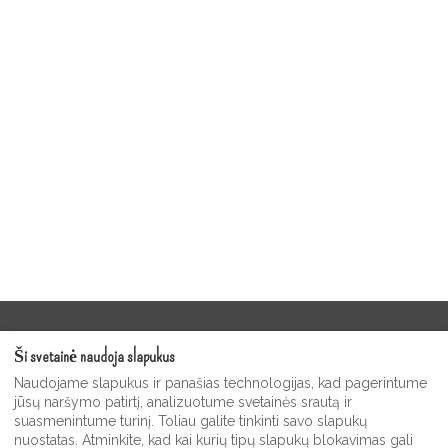
Paslaugų teikimo sąlygos
Ši svetainė naudoja slapukus
Moonshine svečių vaizdo galerija
Naudojame slapukus ir panašias technologijas, kad pagerintume
Privatumo politika
jūsų naršymo patirtį, analizuotume svetainės srautą ir
suasmenintume turinį. Toliau galite tinkinti savo slapukų
Moonshine Inn suvenyrų ir dovanų parduotuvė
nuostatas. Atminkite, kad kai kurių tipų slapukų blokavimas gali