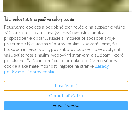
Táto webová stránka používa súbory cookie
Používame cookies a podobné technológie na zlepšenie vášho
zážitku z prehliadania, analýzu návštevnosti stránok a
prispôsobenie obsahu. Nižšie si môžete prispôsobiť svoje
preferencie týkajúce sa súborov cookie. Upozorňujeme, že
blokovanie niektorých typov súborov cookie môže ovplyvniť
vašu skúsenosť s našimi webovými stránkami a službami, ktoré
ponúkame. Ďalšie informácie o tom, ako používame súbory
cookie a aké máte možnosti, nájdete na stránke
Zásady
používania súborov cookie
ZOBRAZIŤ ĎALŠIE OBRÁZKY
Prispôsobiť
Odmietnuť všetko
Popis
Obrázky
Vybavenie
Poloha
Sadzby
Dostupnosť
Rec
€NaN
od
za noc
Rezervujte si teraz
Povoliť všetko
Vila