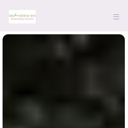
Domov
Rezervujte si dovolenkové prenájmy
▾
Oblasť
Getting Around
Concierge
Recenzie
Kontaktuj nás