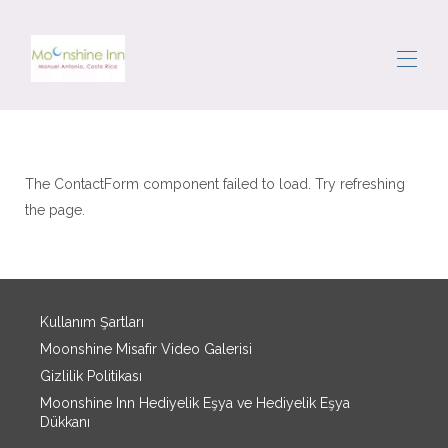
Ev
Tüm emlaklar
▾
The ContactForm component failed to load. Try refreshing
Alan
the page.
Dolaşmak
Kapıcı
Yorumlar
Bize ulaşın
Kullanım Şartları
Moonshine Misafir Video Galerisi
Gizlilik Politikası
Moonshine Inn Hediyelik Eşya ve Hediyelik Eşya
Dükkanı