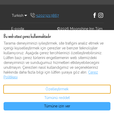
Turkish
+12023213867
Facebook
Instagram
E-posta
:
©
2026
Moonshine Inn
Tüm
martinivarela@me.com
hakları saklıdır
- Tarafından
Bu web sitesi çerez kullanmaktadır
desteklenmektedir
Lodgify
Tarama deneyiminizi iyileştirmek, site trafiğini analiz etmek ve
içeriği kişiselleştirmek için çerezler ve benzer teknolojiler
kullanıyoruz. Aşağıda çerez tercihlerinizi özelleştirebilirsiniz.
Lütfen bazı çerez türlerini engellemenin web sitemizdeki
deneyiminizi ve sunduğumuz hizmetleri etkileyebileceğini
unutmayın. Çerezleri nasıl kullandığımız ve seçenekleriniz
hakkında daha fazla bilgi için lütfen şuraya göz atın:
Çerez
Politikası
Özelleştirmek
Tümünü reddet
Tümüne izin ver