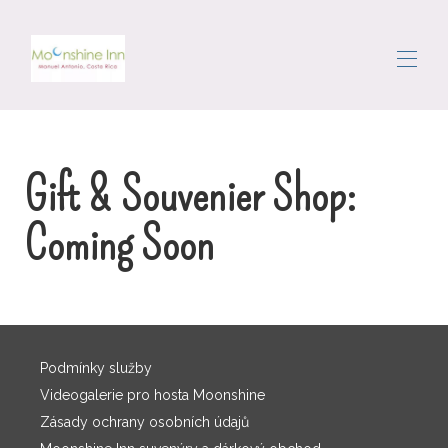
Domov
Rezervujte si prázdninové pronájmy
▾
Gift & Souvenier Shop:
Oblast
Getting Around
Coming Soon
Concierge
Recenze
Kontaktujte nás
Podmínky služby
Videogalerie pro hosta Moonshine
Zásady ochrany osobních údajů