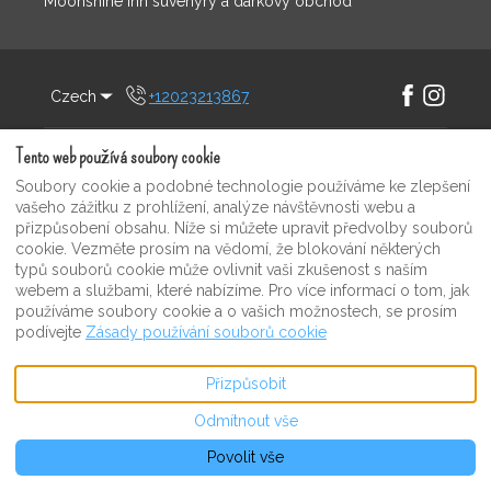
Moonshine Inn suvenýry a dárkový obchod
Czech
+12023213867
Facebook
Instagram
E-mail
:
©
2026
Moonshine Inn
Tento web používá soubory cookie
martinivarela@me.com
Všechna práva vyhrazena
-
Soubory cookie a podobné technologie používáme ke zlepšení
Powered by
Lodgify
vašeho zážitku z prohlížení, analýze návštěvnosti webu a
přizpůsobení obsahu. Níže si můžete upravit předvolby souborů
cookie. Vezměte prosím na vědomí, že blokování některých
typů souborů cookie může ovlivnit vaši zkušenost s naším
webem a službami, které nabízíme. Pro více informací o tom, jak
používáme soubory cookie a o vašich možnostech, se prosím
podívejte
Zásady používání souborů cookie
Přizpůsobit
Odmítnout vše
Povolit vše