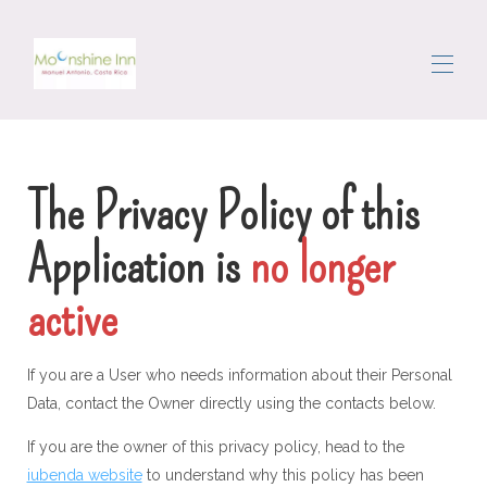
Domov
Rezervujte si prázdninové pronájmy
▾
The Privacy Policy of
this
Oblast
Getting Around
Application
is
no longer
Concierge
Recenze
active
Kontaktujte nás
If you are a User who needs information about their Personal
Data, contact the Owner directly using the contacts below.
If you are the owner of this privacy policy, head to the
iubenda website
to understand why this policy has been