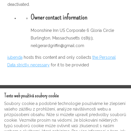
deactivated.
Owner contact information
Moonshine Inn US Corporate 6 Gloria Circle
Burlington, Massachusetts 01893,
neilgerardgriffin@gmail.com
iubenda
hosts this content and only collects
the Personal
Data strictly necessary
for it to be provided
Tento web používá soubory cookie
Podmínky služby
Soubory cookie a podobné technologie používáme ke zlepšení
Videogalerie pro hosta Moonshine
vašeho zážitku z prohlížení, analýze návštěvnosti webu a
Zásady ochrany osobních údajů
přizpůsobení obsahu. Níže si můžete upravit předvolby souborů
cookie. Vezměte prosím na vědomí, že blokování některých
Moonshine Inn suvenýry a dárkový obchod
typů souborů cookie může ovlivnit vaši zkušenost s naším