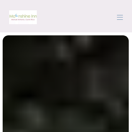
Home
Tutte le proprietà
▾
L'area
Muoversi
Concierge
Recensioni
Contattaci