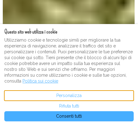
Questo sito web utilizza i cookie
Utilizziamo cookie e tecnologie simili per migliorare la tua
esperienza di navigazione, analizzare il traffico del sito e
personalizzare i contenuti. Puoi personalizzare le tue preferenze
sui cookie qui sotto. Tieni presente che il blocco di alcuni tipi di
cookie potrebbe avere un impatto sulla tua esperienza sul
nostro sito Web e sui servizi che offriamo. Per maggiori
informazioni su come utilizziamo i cookie e sulle tue opzioni,
consulta
Politica sui cookie
GUARDA PIÙ FOTO
Personalizza
Rifiuta tutti
Descrizione
Foto
Servizi
Località
Prezzi
Disponibilità
Recen
€NaN
da
a notte
Prenota adesso
Consenti tutti